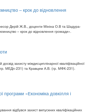
ємництво – крок до відновлення
фесор Дерій Ж.В., доценти Мініна О.В та Шадура-
иємництво – крок до відновлення громади».
боти
й досвід захисту міждисциплінарної кваліфікаційної
гр. МЕДп-231) та Кравцем А.В. (гр. МФК-231).
ої програми «Економіка довкілля і
кування відбувся захист випускних кваліфікаційних