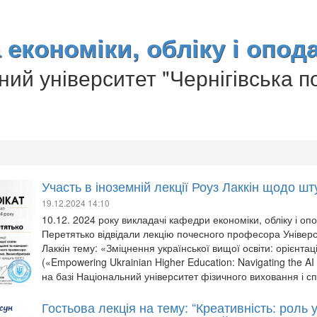
економіки, обліку і опод
ий університет "Чернігівська по
Участь в іноземній лекції Роуз Лаккін щодо шт
19.12.2024 14:10
10.12. 2024 року викладачі кафедри економіки, обліку і оп
Перетятько відвідали лекцію почесного професора Універ
Лаккін тему: «Зміцнення української вищої освіти: орієнтац
(«Empowering Ukrainian Higher Education: Navigating the AI
на базі Національний університет фізичного виховання і сп
Гостьова лекція на тему: “Креативність: роль 