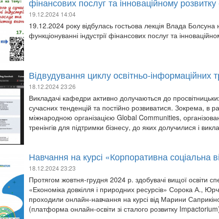
фінансових послуг та інноваційному розвитку 
19.12.2024 14:04
19.12.2024 року відбулась гостьова лекція Влада Болсуна 
функціонуванні індустрії фінансових послуг та інноваційно
Відвудування циклу освітньо-інформаційних 
18.12.2024 23:26
Викладачі кафедри активно долучаються до просвітницьких
сучасних тенденцій та постійно розвиватися. Зокрема, в р
міжнародною організацією Global Communities, організова
тренінгів для підтримки бізнесу, до яких долучилися і вик
Навчання на курсі «Корпоративна соціальна в
18.12.2024 23:23
Протягом жовтня-грудня 2024 р. здобувачі вищої освіти сп
«Економіка довкілля і природних ресурсів» Сорока А., Юрч
проходили онлайн-навчання на курсі від Марини Саприкіно
(платформа онлайн-освіти зі сталого розвитку Impactorium