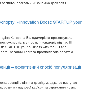
ня освітньої програми «Економіка довкілля і
кспорту: «Innovation Boost: STARTUP your
. Гнедіна Катерина Володимирівна презентувала
ес-експертів, менторів, інноваторів під час III
st: STARTUP your business with the EU and
був організований Торгово-промисловою палатою
енції – ефективний спосіб популяризації
конференції є цінним досвідом, адже це виступає
ь, розвитку наукової кар'єри та отримання нових