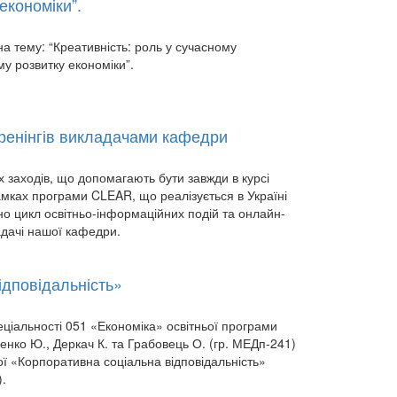
економіки”.
на тему: “Креативність: роль у сучасному
му розвитку економіки”.
тренінгів викладачами кафедри
 заходів, що допомагають бути завжди в курсі
амках програми CLEAR, що реалізується в Україні
но цикл освітньо-інформаційних подій та онлайн-
ладачі нашої кафедри.
ідповідальність»
еціальності 051 «Економіка» освітньої програми
енко Ю., Деркач К. та Грабовець О. (гр. МЕДп-241)
ї «Корпоративна соціальна відповідальність»
).