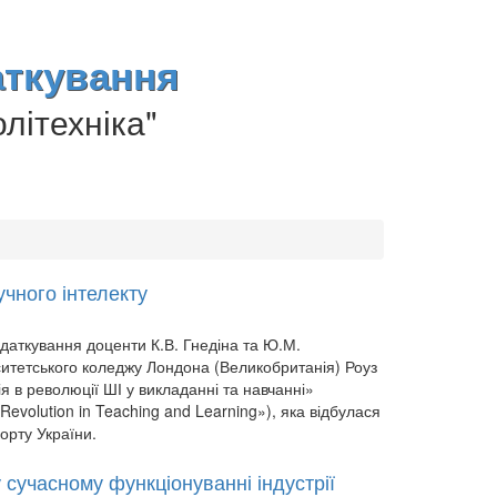
аткування
літехніка"
учного інтелекту
одаткування доценти К.В. Гнедіна та Ю.М.
ситетського коледжу Лондона (Великобританія) Роуз
ія в революції ШІ у викладанні та навчанні»
 Revolution in Teaching and Learning»), яка відбулася
орту України.
у сучасному функціонуванні індустрії