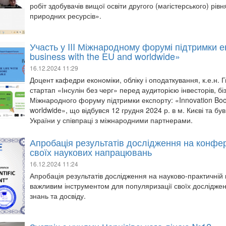
робіт здобувачів вищої освіти другого (магістерського) рів
природних ресурсів».
Участь у III Міжнародному форумі підтримки е
business with the EU and worldwide»
16.12.2024 11:29
Доцент кафедри економіки, обліку і оподаткування, к.е.н
стартап «Інсулін без черг» перед аудиторією інвесторів, бізн
Міжнародного форуму підтримки експорту: «Innovation Boo
worldwide», що відбувся 12 грудня 2024 р. в м. Києві та 
України у співпраці з міжнародними партнерами.
Апробація результатів дослідження на конфер
своїх наукових напрацювань
16.12.2024 11:24
Апробація результатів дослідження на науково-практичній 
важливим інструментом для популяризації своїх досліджен
знань та досвіду.