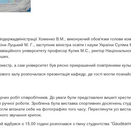
блдержадміністрації Хоменко В.М., виконуючий обов'язки голови комі
ни Луцький М. Г., заступник міністра освіти і науки України Суліма 
авіаційного університету професор Кулик М.С., ректор Національно
нших.
оркестр, а сам університет був рясно прикрашений повітряними куль
ктового залу розпочалася презентація кафедр, де гості могли позн
рчих робіт співробітників. До уваги були представлені вишиті хрести
 ручної роботи. Зроблена була виставка спортивних досягнень студен
гли впізнати себе на фотографіях того часу. Переглянути усі вистав
ого звучання крипок.
й відбувся о 15.00 годині розпочався з гімну студентства ”Gaudeamu