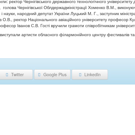
или: ректор Чернігівського державного технологічного університету
,
голова Чернігівської Облдержадміністрації Хоменко В.М., виконую
 і науки, народний депутат України Луцький М. Г., заступник міністра
в О.В., ректор Національного авіаційного університету професор Ку
рофесор Іванов С.В. Гості вручили грамоти співробітникам університ
 виступали артисти обласного філармонійного центру фестивалів т
Twitter
Google Plus
LinkedIn