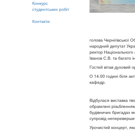
Конкурс
студентських робіт
Контакти
голова Чернігівської О
народний депутат Украї
ректор Національного 
Іванов С.В. та багато і
Гостей вітав духовий 
О 14.00 годині біля а
кафедр.
Відбулася виставка тво
обрамлені різьбленням
будівничих бригадах мо
супровід неперевершен
Урочистий концерт, яки