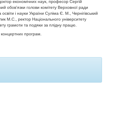
 доктор економічних наук, професор Сергій
чий обов'язки голови комітету Верховної ради
 освіти і науки України Суліма Є. М., Чернігівський
лик М.С., ректор Національного університету
ету грамоти та подяки за плідну працю.
а концертних програм.