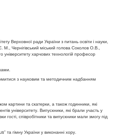
тету Верховної ради України з питань освіти і науки,
Є. М., Чернігівський міський голова Соколов О.В.,
го університету харчових технологій професор
ками.
айомитися з науковим та методичним надбанням
ком картини та скатерки, а також годинники, які
тів університету. Випускники, які брали участь у
ки гості, співробітники та випускники мали змогу під
s” та гімну України у виконанні хору.