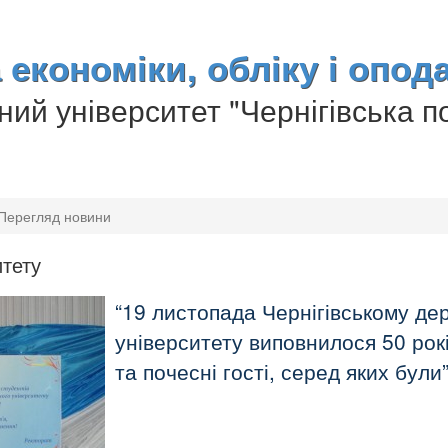
економіки, обліку і опод
ий університет "Чернігівська по
Перегляд новини
итету
19 листопада Чернігівському де
університету виповнилося 50 рокі
та почесні гості, серед яких були