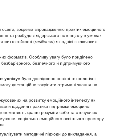
 освіти, зокрема впровадженню практик емоційного
чання та розбудові лідерського потенціалу в умовах
 життєстійкості (
resilience
) як однієї з ключових
.
них форматів. Особливу увагу було приділено
 безбар’єрного, безпечного й підтримуючого
т успіху»
було досліджено новітні технологічні
могу дистанційно закріпити отримані знання на
кусованих на розвитку емоційного інтелекту як
вували щоденні практики підтримки емоційної
кі допомагають краще розуміти себе та оточуючих
мування соціально-емоційного освітнього простору
ти.
ктуалізувати методичні підходи до викладання, а