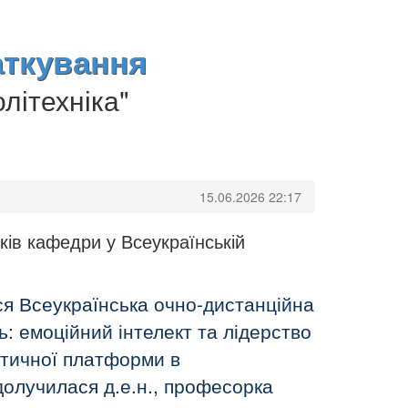
аткування
літехніка"
15.06.2026 22:17
иків кафедри у Всеукраїнській
ся Всеукраїнська очно-дистанційна
: емоційний інтелект та лідерство
актичної платформи в
олучилася д.е.н., професорка