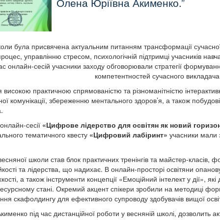
Олена Юріївна Акименко.
оли була присвячена актуальним питанням трансформації сучасної
 процес, управлінню стресом, психологічній підтримці учасників нав
ас онлайн-сесій учасники заходу обговорювали стратегії формування
компетентностей сучасного викладача
 високою практичною спрямованістю та різноманітністю інтерактив
ої комунікації, збереженню ментального здоров’я, а також побудові
.
 онлайн-сесії
«Цифрове лідерство для освітян як новий горизон
уального тематичного квесту
«Цифровий лабіринт»
учасники мали з
сняної школи став блок практичних тренінгів та майстер-класів, фо
ійкості та лідерства, що надихає. В онлайн-просторі освітяни опано
хкості, а також інструменти концепції «Емоційний інтелект у дії», я
есурсному стані. Окремий акцент спікери зробили на методиці фор
ання скафолдингу для ефективного супроводу здобувачів вищої осві
кименко під час дистанційної роботи у весняній школі, дозволить а