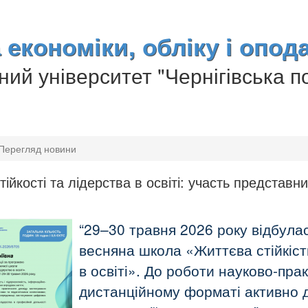
економіки, обліку і опод
ий університет "Чернігівська по
Перегляд новини
ійкості та лідерства в освіті: участь представн
29–30 травня 2026 року відбула
весняна школа «Життєва стійкість
в освіті». До роботи науково-пр
дистанційному форматі активно д