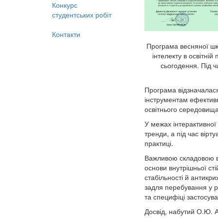
Конкурс
студентських робіт
Контакти
Програма весняної шк
інтелекту в освітній
сьогодення. Під ч
Програма відзначалася
інструментам ефективн
освітнього середовища
У межах інтерактивної
тренди, а під час вірт
практиці.
Важливою складовою ве
основи внутрішньої ст
стабільності й антикри
задля перебування у р
та специфіці застосув
Досвід, набутий О.Ю. А