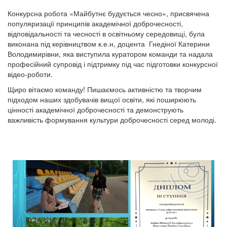
Конкурсна робота «Майбутнє будується чесно», присвячена
популяризації принципів академічної доброчесності,
відповідальності та чесності в освітньому середовищі, була
виконана під керівництвом к.е.н, доцента Гнедіної Катерини
Володимирівни, яка виступила куратором команди та надала
професійний супровід і підтримку під час підготовки конкурсної
відео-роботи.
Щиро вітаємо команду! Пишаємось активністю та творчим
підходом наших здобувачів вищої освіти, які поширюють
цінності академічної доброчесності та демонструють
важливість формування культури доброчесності серед молоді.