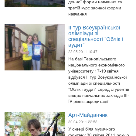
денної форми навчання та
третій курс заочної форми
навчання
ІІ тур Всеукраїнської
олімпіади зі
спеціальності "Облік і
аудит"
23.05.2011 10:47
На базі Тернопільського
національного економічного
університету 17-19 квітня
відбувся ІІ тур Всеукраїнської
олімпіади зі спеціальності
”Облік і аудит” серед студентів
вищих навчальних закладів ІІІ-
IV рівнів акредитації.
Арт-Майданчик
30.04.2011 22:58
У сквері біля музичного
фонтану 30 квітня 2011 року о